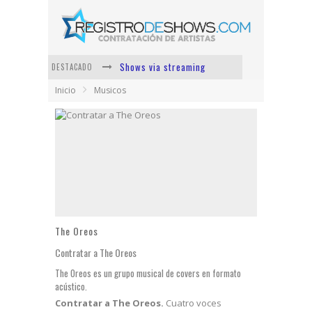
Shows via streaming
DESTACADO
Inicio
Musicos
Lit Killah
Nicki Nicole
Duki
Vi Em
Los Ángeles Azules
The Oreos
Contratar a The Oreos
The Oreos es un grupo musical de covers en formato
acústico.
Contratar a The Oreos.
Cuatro voces