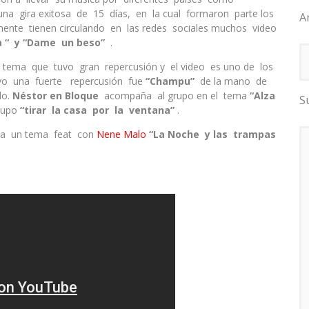
una gira exitosa de 15 días, en la cual formaron parte los
A
almente tienen circulando en las redes sociales muchos video
a “ y “Dame un beso”
.
tema que tuvo gran repercusión y el video es uno de los
vo una fuerte repercusión fue
“Champu”
de la mano de
do.
Néstor en Bloque
acompaña al grupo en el tema
“Alza
S
grupo
“tirar la casa por la ventana”
.
na un tema feat con
Nene Malo
“La Noche y las
trampas