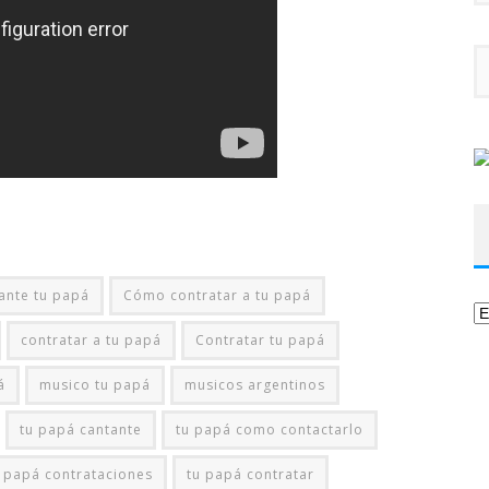
ante tu papá
Cómo contratar a tu papá
Ca
contratar a tu papá
Contratar tu papá
á
musico tu papá
musicos argentinos
tu papá cantante
tu papá como contactarlo
 papá contrataciones
tu papá contratar