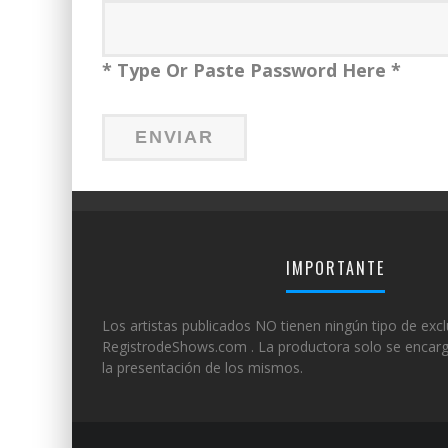
* Type Or Paste Password Here *
IMPORTANTE
Los artistas publicados NO tienen ningún tipo de excl
RegistrodeShows.com . La productora solo se encarg
la presentación de los mismos.