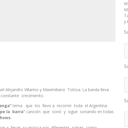
W
Ma
T
y 
S
S
 Alejandro Villarino y Maximiliano Tolosa. La banda lleva
constante crecimiento.
S
anga”
tema que los llevo a recorrer toda el Argentina.
e la barra”
canción que sonó y sigue sonando en todas
Shows.
on a llevar su música por diferentes países como