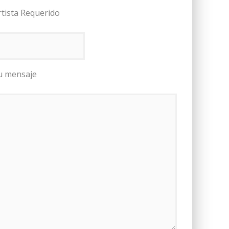
rtista Requerido
u mensaje