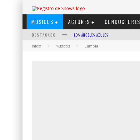
MUSICOS
ACTORES
CONDUCTORE
DESTACADO
LOS ÁNGELES AZULES
Inicio
Musicos
Cumbia
SHOWS VIA STREAMING
LIT KILLAH
NICKI NICOLE
DUKI
VI EM