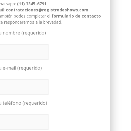
hatsapp:
(11) 3345-6791
il:
contrataciones@registrodeshows.com
ambién podes completar el
formulario de contacto
te responderemos a la brevedad.
u nombre (requerido)
u e-mail (requerido)
u teléfono (requerido)