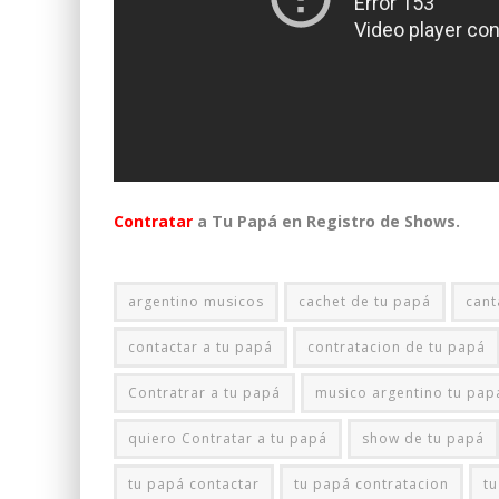
Contratar
a Tu Papá en Registro de Shows.
argentino musicos
cachet de tu papá
cant
contactar a tu papá
contratacion de tu papá
Contratrar a tu papá
musico argentino tu pap
quiero Contratar a tu papá
show de tu papá
tu papá contactar
tu papá contratacion
tu