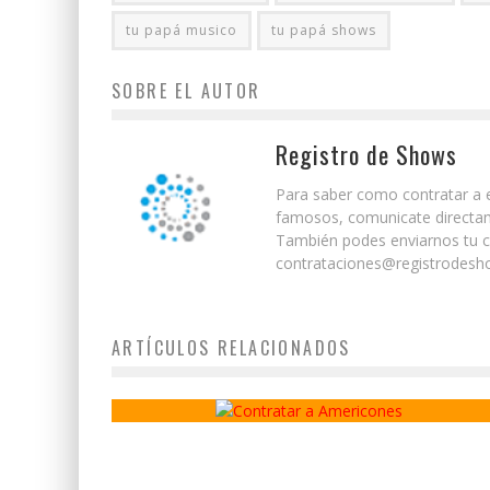
tu papá musico
tu papá shows
SOBRE EL AUTOR
Registro de Shows
Para saber como contratar a e
famosos, comunicate directam
También podes enviarnos tu co
contrataciones@registrodesho
ARTÍCULOS RELACIONADOS
Americones