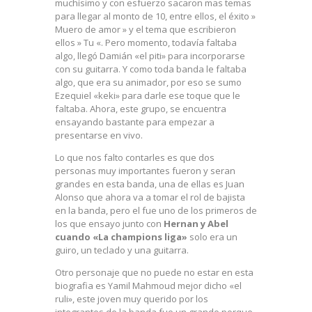
muchísimo y con esfuerzo sacaron mas temas
para llegar al monto de 10, entre ellos, el éxito »
Muero de amor » y el tema que escribieron
ellos » Tu «. Pero momento, todavía faltaba
algo, llegó Damián «el piti» para incorporarse
con su guitarra. Y como toda banda le faltaba
algo, que era su animador, por eso se sumo
Ezequiel «keki» para darle ese toque que le
faltaba. Ahora, este grupo, se encuentra
ensayando bastante para empezar a
presentarse en vivo.
Lo que nos falto contarles es que dos
personas muy importantes fueron y seran
grandes en esta banda, una de ellas es Juan
Alonso que ahora va a tomar el rol de bajista
en la banda, pero el fue uno de los primeros de
los que ensayo junto con
Hernan y Abel
cuando «La champions liga»
solo era un
guiro, un teclado y una guitarra.
Otro personaje que no puede no estar en esta
biografia es Yamil Mahmoud mejor dicho «el
ruli», este joven muy querido por los
integrantes de la banda fue un grande porque