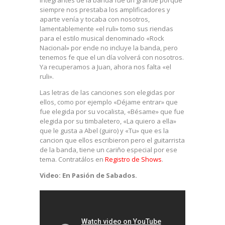
siempre nos prestaba los amplificadores y
aparte venía y tocaba con nosotros,
lamentablemente «el ruli» tomo sus riendas
para el estilo musical denominado «Rock
Nacional» por ende no incluye la banda, pero
tenemos fe que el un día volverá con nosotros.
Ya recuperamos a Juan, ahora nos falta «el
ruli».
Las letras de las canciones son elegidas por
ellos, como por ejemplo «Déjame entrar» que
fue elegida por su vocalista, «Bésame» que fue
elegida por su timbaletero, «La quiero a ella»
que le gusta a Abel (guiro) y «Tu» que es la
cancion que ellos escribieron pero el guitarrista
de la banda, tiene un cariño especial por ese
tema. Contratálos en
Registro de Shows
.
Video: En Pasión de Sabados.