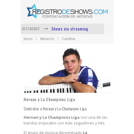
Shows via streaming
DESTACADO
Inicio
Musicos
Cumbia
Lit Killah
Nicki Nicole
Duki
Vi Em
Los Ángeles Azules
Hernan y La Champions Liga
Contratar a Hernan y La Champions Liga.
Hernan y La Champions Liga
son una de las
bandas tropicales con más seguidores y hits.
El grupo de música denominado
La