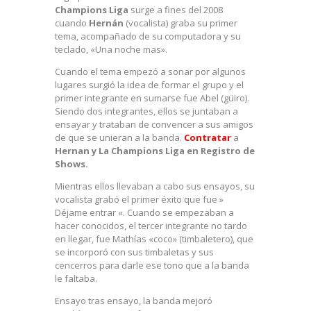
Champions Liga
surge a fines del 2008
cuando
Hernán
(vocalista) graba su primer
tema, acompañado de su computadora y su
teclado, «Una noche mas».
Cuando el tema empezó a sonar por algunos
lugares surgió la idea de formar el grupo y el
primer integrante en sumarse fue Abel (güiro).
Siendo dos integrantes, ellos se juntaban a
ensayar y trataban de convencer a sus amigos
de que se unieran a la banda.
Contratar
a
Hernan y La Champions Liga
en Registro de
Shows.
Mientras ellos llevaban a cabo sus ensayos, su
vocalista grabó el primer éxito que fue »
Déjame entrar «. Cuando se empezaban a
hacer conocidos, el tercer integrante no tardo
en llegar, fue Mathías «coco» (timbaletero), que
se incorporó con sus timbaletas y sus
cencerros para darle ese tono que a la banda
le faltaba.
Ensayo tras ensayo, la banda mejoró