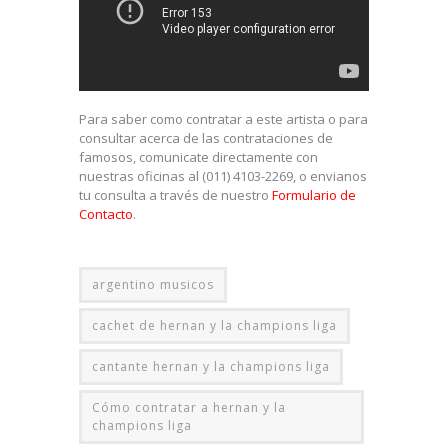
Para saber como contratar a este artista o para
consultar acerca de las contrataciones de
famosos, comunicate directamente con
nuestras oficinas al (011) 4103-2269, o envianos
tu consulta a través de nuestro
Formulario de
Contacto
.
argentino musicos
cachet de hernan y la champions liga
cantante hernan y la champions liga
Cómo contratar a hernan y la
champions liga