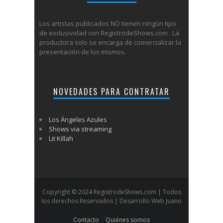
Los artistas publicados NO tienen ningún tipo
de exclusividad con RegistrodeShows.com . La
productora solo se encarga de comercializar la
presentación de los mismos.
NOVEDADES PARA CONTRATAR
Los Ángeles Azules
Shows via streaming
Lit Killah
Copyright © 2024 RegistrodeShows.com | Todos
los derechos Reservados | Desarrollo Web Juano
Contacto
Quiénes somos