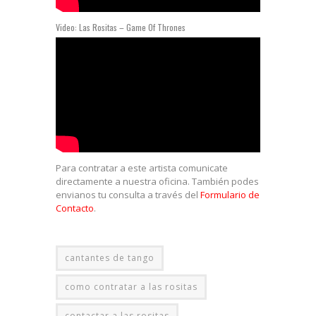
Video: Las Rositas – Game Of Thrones
Para contratar a este artista comunicate
directamente a nuestra oficina. También podes
envianos tu consulta a través del
Formulario de
Contacto
.
cantantes de tango
como contratar a las rositas
contactar a las rositas