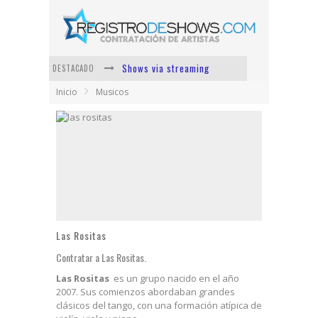
Shows via streaming
DESTACADO
Inicio
Musicos
Lit Killah
Nicki Nicole
Duki
Vi Em
Los Ángeles Azules
Las Rositas
Contratar a Las Rositas.
Las Rositas
es un grupo nacido en el año
2007. Sus comienzos abordaban grandes
clásicos del tango, con una formación atípica de