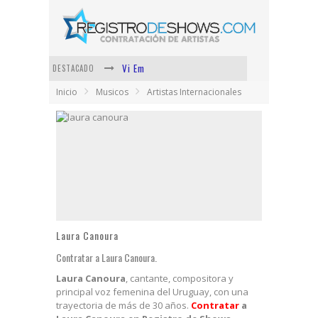
Vi Em
DESTACADO
Inicio
Musicos
Artistas Internacionales
Los Ángeles Azules
Shows via streaming
Lit Killah
Nicki Nicole
Duki
Laura Canoura
Contratar a Laura Canoura.
Laura Canoura
, cantante, compositora y
principal voz femenina del Uruguay, con una
trayectoria de más de 30 años.
Contratar
a