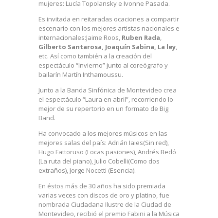
mujeres: Lucía Topolansky e Ivonne Pasada.
Es invitada en reitaradas ocaciones a compartir
escenario con los mejores artistas nacionales e
internacionales:Jaime Roos,
Ruben Rada
,
Gilberto Santarosa, Joaquín Sabina, La ley
,
etc. Así como también a la creación del
espectáculo “Invierno” junto al coreógrafo y
bailarín Martín Inthamoussu.
Junto a la Banda Sinfónica de Montevideo crea
el espectáculo “Laura en abril”, recorriendo lo
mejor de su repertorio en un formato de Big
Band.
Ha convocado a los mejores músicos en las
mejores salas del país: Adrián Iaies(Sin red),
Hugo Fattoruso (Locas pasiones), Andrés Bedó
(La ruta del piano), Julio Cobelli(Como dos
extraños), Jorge Nocetti (Esencia).
En éstos más de 30 años ha sido premiada
varias veces con discos de oro y platino, fue
nombrada Ciudadana Ilustre de la Ciudad de
Montevideo, recibió el premio Fabini a la Música