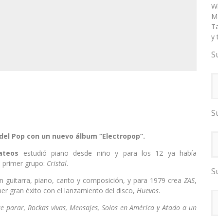
W
Ma
T
y 
S
S
 del Pop con un nuevo álbum “Electropop”.
ateos
estudió piano desde niño y para los 12 ya había
 primer grupo:
Cristal
.
S
n guitarra, piano, canto y composición, y para 1979 crea
ZAS
,
mer gran éxito con el lanzamiento del disco,
Huevos
.
e parar, Rockas vivas, Mensajes, Solos en América y Atado a un