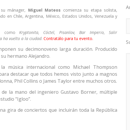
A
n su mánager,
Miguel Mateos
comienza su etapa solista,
ado en Chile, Argentina, México, Estados Unidos, Venezuela y
icos como
Kryptonita, Cóctel, Pisanlov, Bar Imperio, Salir
ía ha vuelto a la ciudad
.
Contratálo para tu evento.
S
mponen su decimonoveno larga duración. Producido
 su hermano Alejandro.
e la música internacional como Michael Thompson
s para destacar que todos hemos visto junto a magnos
onna, Phil Collins o James Taylor entre muchos otros.
ia de la mano del ingeniero Gustavo Borner, múltiple
tudio “Igloo”.
a gira de conciertos que incluirán toda la República