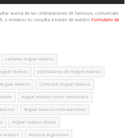
sultar acerca de las contrataciones de famosos, comunicate
9, o envianos tu consulta a través de nuestro
Formulario de
cantante miguel mateos
miguel mateos
contratacion de miguel mateos
 miguel mateos
Contratar miguel mateos
ntante
miguel mateos como contactarlo
atacion
miguel mateos contrataciones
co
miguel mateos shows
el mateos
musicos argentinos