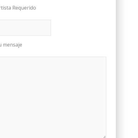
rtista Requerido
u mensaje