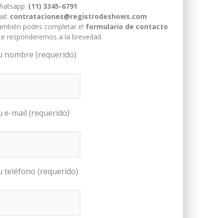
hatsapp:
(11) 3345-6791
il:
contrataciones@registrodeshows.com
ambién podes completar el
formulario de contacto
te responderemos a la brevedad.
u nombre (requerido)
u e-mail (requerido)
u teléfono (requerido)