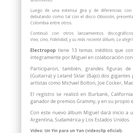
Luego de una extensa gira y de diferencias co
debutando como tal con el disco
Obsesión
, present
Colombia entre otros.
Continuó con otros lanzamientos discográf
Vivo, Uno, Fidelidad, y su más reciente álbum, La alegr
Electropop
tiene 13 temas inéditos que co
íntegramente por Miguel en colaboración con
Participaron, también, grandes figuras d
(Guitarra) y Leland Sklar (Bajo) dos gigante
artistas como Michael Bolton, Joe Cocker, Mad
El registro se realizó en Burbank, Californ
ganador de premios Grammy, y en su propio es
Con este nuevo álbum Miguel dará inicio a un
Argentina, Sudamérica y Los Estados Unidos.
Video: Un Yin para un Yan (videoclip oficial).