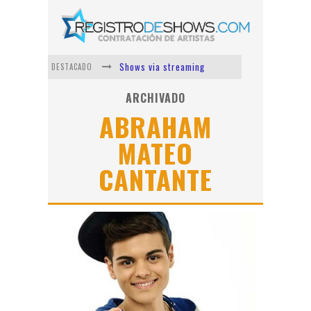
Shows via streaming
DESTACADO
Lit Killah
ARCHIVADO
ABRAHAM
Nicki Nicole
MATEO
Duki
CANTANTE
Vi Em
Los Ángeles Azules