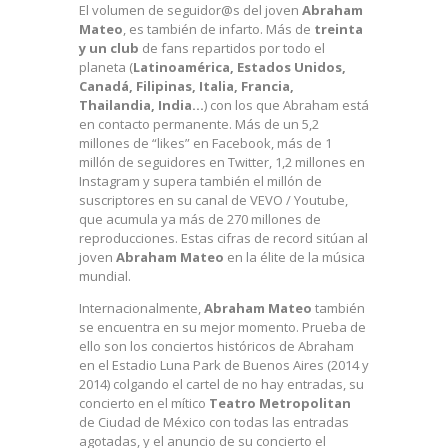
El volumen de seguidor@s del joven
Abraham
Mateo
, es también de infarto. Más de
treinta
y un club
de fans repartidos por todo el
planeta (
Latinoamérica, Estados Unidos,
Canadá, Filipinas, Italia, Francia,
Thailandia, India…
) con los que Abraham está
en contacto permanente. Más de un 5,2
millones de “likes” en Facebook, más de 1
millón de seguidores en Twitter, 1,2 millones en
Instagram y supera también el millón de
suscriptores en su canal de VEVO / Youtube,
que acumula ya más de 270 millones de
reproducciones. Estas cifras de record sitúan al
joven
Abraham Mateo
en la élite de la música
mundial.
Internacionalmente,
Abraham Mateo
también
se encuentra en su mejor momento. Prueba de
ello son los conciertos históricos de Abraham
en el Estadio Luna Park de Buenos Aires (2014 y
2014) colgando el cartel de no hay entradas, su
concierto en el mítico
Teatro Metropolitan
de Ciudad de México con todas las entradas
agotadas, y el anuncio de su concierto el