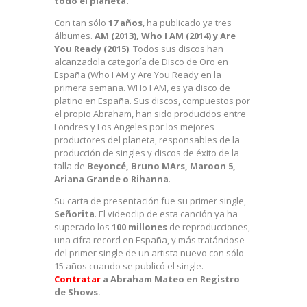
todo el planeta.
Con tan sólo
17 años
, ha publicado ya tres
álbumes.
AM (2013), Who I AM (2014) y Are
You Ready (2015)
. Todos sus discos han
alcanzadola categoría de Disco de Oro en
España (Who I AM y Are You Ready en la
primera semana. WHo I AM, es ya disco de
platino en España. Sus discos, compuestos por
el propio Abraham, han sido producidos entre
Londres y Los Angeles por los mejores
productores del planeta, responsables de la
producción de singles y discos de éxito de la
talla de
Beyoncé, Bruno MArs, Maroon 5,
Ariana Grande o Rihanna
.
Su carta de presentación fue su primer single,
Señorita
. El videoclip de esta canción ya ha
superado los
100 millones
de reproducciones,
una cifra record en España, y más tratándose
del primer single de un artista nuevo con sólo
15 años cuando se publicó el single.
Contratar
a Abraham Mateo en Registro
de Shows.