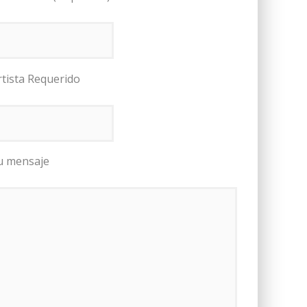
rtista Requerido
u mensaje