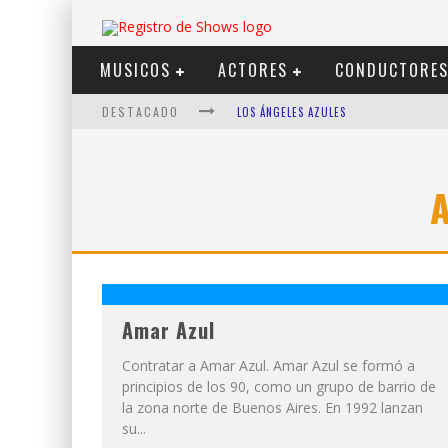
MUSICOS
ACTORES
CONDUCTORE
DESTACADO
LOS ÁNGELES AZULES
SHOWS VIA STREAMING
LIT KILLAH
NICKI NICOLE
DUKI
VI EM
Amar Azul
Contratar a Amar Azul. Amar Azul se formó a
principios de los 90, como un grupo de barrio de
la zona norte de Buenos Aires. En 1992 lanzan
su...