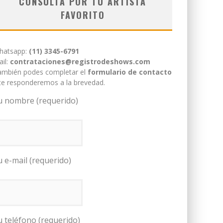
CONSULTÁ POR TU ARTISTA
FAVORITO
hatsapp:
(11) 3345-6791
il:
contrataciones@registrodeshows.com
ambién podes completar el
formulario de contacto
te responderemos a la brevedad.
u nombre (requerido)
u e-mail (requerido)
u teléfono (requerido)