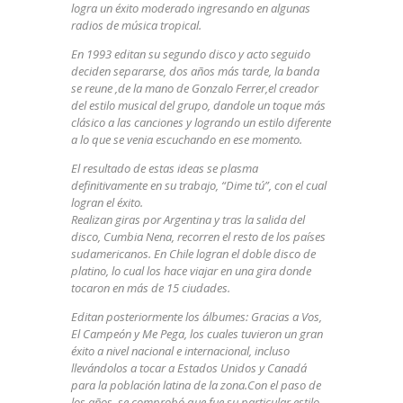
logra un éxito moderado ingresando en algunas
radios de música tropical.
En 1993 editan su segundo disco y acto seguido
deciden separarse, dos años más tarde, la banda
se reune ,de la mano de Gonzalo Ferrer,el creador
del estilo musical del grupo, dandole un toque más
clásico a las canciones y logrando un estilo diferente
a lo que se venia escuchando en ese momento.
El resultado de estas ideas se plasma
definitivamente en su trabajo, “Dime tú”, con el cual
logran el éxito.
Realizan giras por Argentina y tras la salida del
disco, Cumbia Nena, recorren el resto de los países
sudamericanos. En Chile logran el doble disco de
platino, lo cual los hace viajar en una gira donde
tocaron en más de 15 ciudades.
Editan posteriormente los álbumes: Gracias a Vos,
El Campeón y Me Pega, los cuales tuvieron un gran
éxito a nivel nacional e internacional, incluso
llevándolos a tocar a Estados Unidos y Canadá
para la población latina de la zona.
Con el paso de
los años, se comprobó que fue su particular estilo