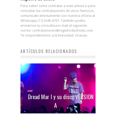
Para saber como contratar a este artista o para
consultar las contrataciones de otros famosos,
comunicate directamente con nuestra oficina al
Whatsapp (11) 3345-6791. También podes
enviarnos tu consulta por mail al siguiente
correo: contrataciones@registrodeshows.com -
Te responderemos a la brevedad. Gracias.
ARTÍCULOS RELACIONADOS
Dread Mar I y su disco VERSION
A