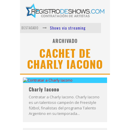
Shows via streaming
DESTACADO
Lit Killah
ARCHIVADO
CACHET DE
Nicki Nicole
CHARLY IACONO
Duki
Vi Em
Los Ángeles Azules
Charly Iacono
Contratar a Charly Iacono. Charly Iacono
es un talentoso campeón de Freestyle
fútbol, finalistas del programa Talento
Argentino en su temporada...