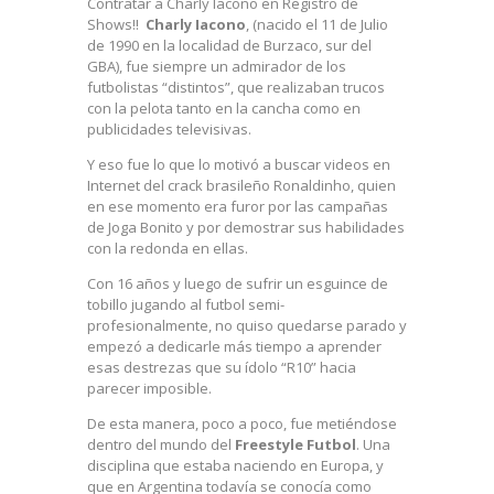
Contratar a Charly Iacono en Registro de
Shows!!
Charly Iacono
, (nacido el 11 de Julio
de 1990 en la localidad de Burzaco, sur del
GBA), fue siempre un admirador de los
futbolistas “distintos”, que realizaban trucos
con la pelota tanto en la cancha como en
publicidades televisivas.
Y eso fue lo que lo motivó a buscar videos en
Internet del crack brasileño Ronaldinho, quien
en ese momento era furor por las campañas
de Joga Bonito y por demostrar sus habilidades
con la redonda en ellas.
Con 16 años y luego de sufrir un esguince de
tobillo jugando al futbol semi-
profesionalmente, no quiso quedarse parado y
empezó a dedicarle más tiempo a aprender
esas destrezas que su ídolo “R10” hacia
parecer imposible.
De esta manera, poco a poco, fue metiéndose
dentro del mundo del
Freestyle Futbol
. Una
disciplina que estaba naciendo en Europa, y
que en Argentina todavía se conocía como