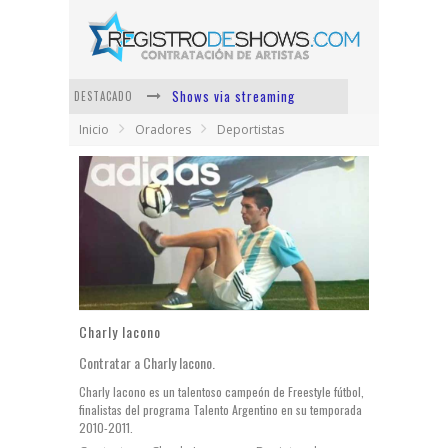
Shows via streaming
DESTACADO
Inicio
Oradores
Deportistas
Lit Killah
Nicki Nicole
Duki
Vi Em
Los Ángeles Azules
Charly Iacono
Contratar a Charly Iacono.
Charly Iacono es un talentoso campeón de Freestyle fútbol,
finalistas del programa Talento Argentino en su temporada
2010-2011.