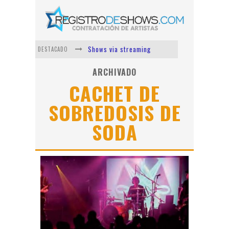
Shows via streaming
DESTACADO
Lit Killah
ARCHIVADO
CACHET DE
Nicki Nicole
SOBREDOSIS DE
Duki
Vi Em
SODA
Los Ángeles Azules