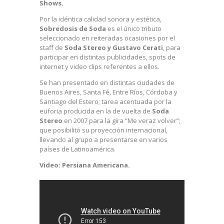
Shows.
Por la idéntica calidad sonora y estética,
Sobredosis
de Soda
es el único tributo
selecciona
do en reiteradas
ocasiones por el
staff de
Soda Stereo y Gustavo Cerati
, para
participar
en distintas publicidad
es, spots de
internet y video clips referentes
a ellos.
Se han presentado
en distintas ciudades de
Buenos Aires, Santa Fé, Entre Ríos, Córdoba y
Santiago del Estero; tarea acentuada por la
euforia producida en la de vuelta de
Soda
Stereo
en 2007 para la gira “Me veraz volver”;
que posibilitó
su proyección
internacio
nal,
llevando al grupo a presentars
e en varios
países de Latinoamér
ica.
Video: Persiana Americana.