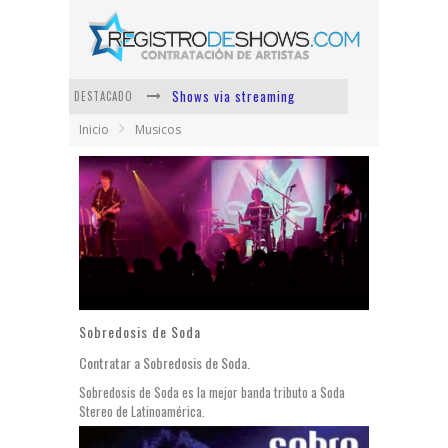
Shows via streaming
DESTACADO
Inicio
Musicos
Lit Killah
Nicki Nicole
Duki
Vi Em
Los Ángeles Azules
Sobredosis de Soda
Contratar a Sobredosis de Soda.
Sobredosis de Soda es la mejor banda tributo a Soda
Stereo de Latinoamérica.