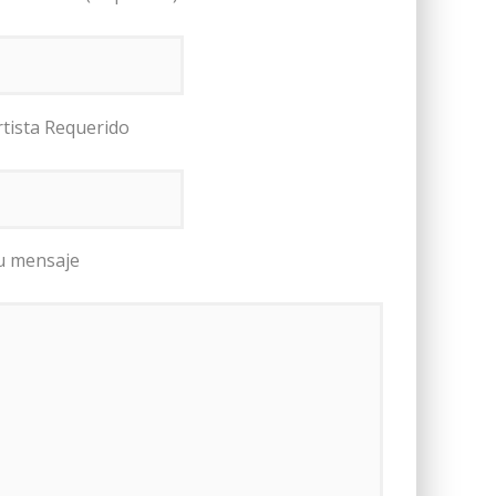
rtista Requerido
u mensaje