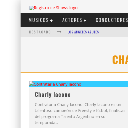
MUSICOS
ACTORES
CONDUCTORE
DESTACADO
LOS ÁNGELES AZULES
SHOWS VIA STREAMING
LIT KILLAH
CH
NICKI NICOLE
DUKI
VI EM
Charly Iacono
Contratar a Charly Iacono. Charly Iacono es un
talentoso campeón de Freestyle fútbol, finalistas
del programa Talento Argentino en su
temporada...