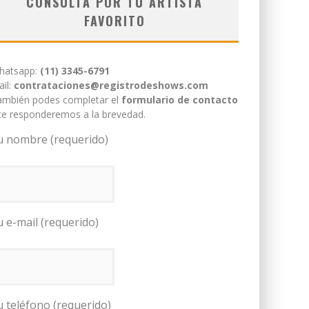
CONSULTÁ POR TU ARTISTA
FAVORITO
hatsapp:
(11) 3345-6791
il:
contrataciones@registrodeshows.com
ambién podes completar el
formulario de contacto
te responderemos a la brevedad.
u nombre (requerido)
u e-mail (requerido)
u teléfono (requerido)