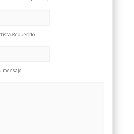
rtista Requerido
u mensaje