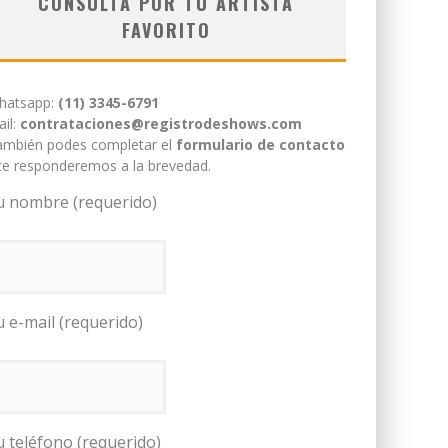
CONSULTÁ POR TU ARTISTA
FAVORITO
hatsapp:
(11) 3345-6791
il:
contrataciones@registrodeshows.com
ambién podes completar el
formulario de contacto
te responderemos a la brevedad.
u nombre (requerido)
u e-mail (requerido)
u teléfono (requerido)