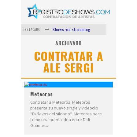
Shows via streaming
DESTACADO
Lit Killah
ARCHIVADO
CONTRATAR A
Nicki Nicole
ALE SERGI
Duki
Vi Em
Los Ángeles Azules
Meteoros
Contratar a Meteoros. Meteoros
presenta su nuevo single y videoclip
"Esclavos del silencio". Meteoros nace
como una buena idea entre Didi
Gutman...