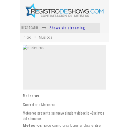
Shows via streaming
DESTACADO
Inicio
Musicos
Lit Killah
Nicki Nicole
Duki
Vi Em
Los Ángeles Azules
Meteoros
Contratar a Meteoros.
Meteoros presenta su nuevo single y videoclip «Esclavos
del silencio».
Meteoros
nace como una buena idea entre