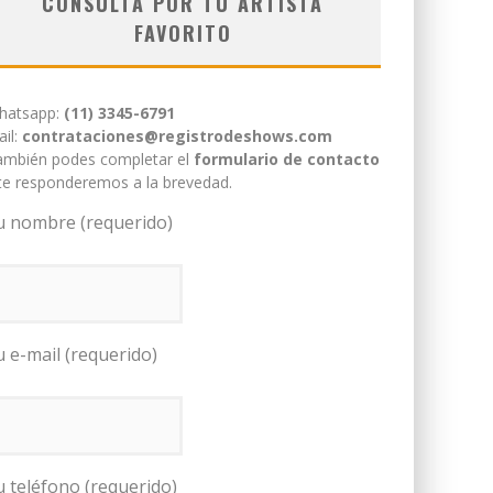
CONSULTÁ POR TU ARTISTA
FAVORITO
hatsapp:
(11) 3345-6791
il:
contrataciones@registrodeshows.com
ambién podes completar el
formulario de contacto
te responderemos a la brevedad.
u nombre (requerido)
u e-mail (requerido)
u teléfono (requerido)