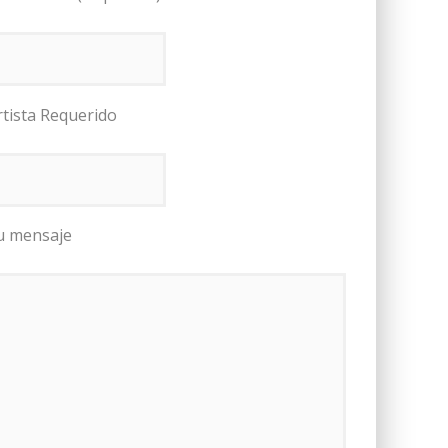
rtista Requerido
u mensaje