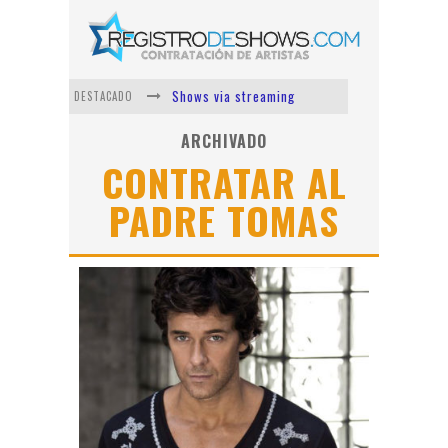
Shows via streaming
DESTACADO
Lit Killah
ARCHIVADO
CONTRATAR AL
Nicki Nicole
PADRE TOMAS
Duki
Vi Em
Los Ángeles Azules