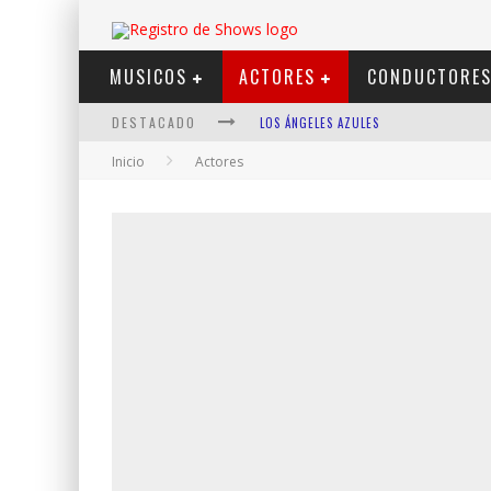
MUSICOS
ACTORES
CONDUCTORE
DESTACADO
LOS ÁNGELES AZULES
Inicio
Actores
SHOWS VIA STREAMING
LIT KILLAH
NICKI NICOLE
DUKI
VI EM