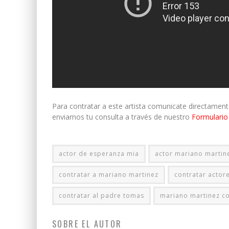
Para contratar a este artista comunicate directamen
enviarnos tu consulta a través de nuestro
Formulario
actor de esperanza mia
actor mariano martin
contratar a mariano martinez
contratar actor
contratar al padre tomas
mariano martinez co
SOBRE EL AUTOR