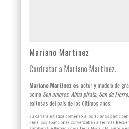
Mariano Martinez
Contratar a Mariano Martinez.
Mariano Martínez es a
ctor y modelo de gra
como
Son amores
,
Alma pirata
,
Son de Fierro
exitosas del país de los últimos años.
Su carrera artística comenzó a los 16 años particip
nena. Sus apariciones comenzaban a ser más frecuent
También fue llamado para De la Nuca y Mi Familia es