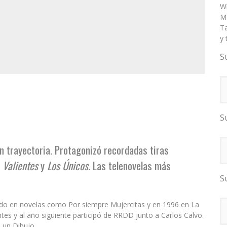
W
Ma
T
y 
S
S
n trayectoria. Protagonizó recordadas tiras
,
Valientes
y
Los Únicos.
Las telenovelas más
S
ando en novelas como Por siempre Mujercitas y en 1996 en La
es y al año siguiente participó de RRDD junto a Carlos Calvo.
 un Dibujo.