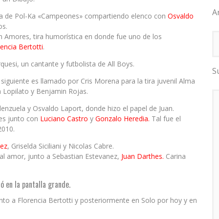
A
tira de Pol-Ka «Campeones» compartiendo elenco con
Osvaldo
os.
on Amores, tira humorística en donde fue uno de los
rencia Bertotti
.
uesi, un cantante y futbolista de All Boys.
S
 siguiente es llamado por Cris Morena para la tira juvenil Alma
a Lopilato y Benjamin Rojas.
lenzuela y Osvaldo Laport, donde hizo el papel de Juan.
tes junto con
Luciano Castro
y
Gonzalo Heredia.
Tal fue el
2010.
uez
, Griselda Siciliani y Nicolas Cabre.
al amor, junto a Sebastian Estevanez,
Juan Darthes.
Carina
 en la pantalla grande.
nto a Florencia Bertotti y posteriormente en Solo por hoy y en