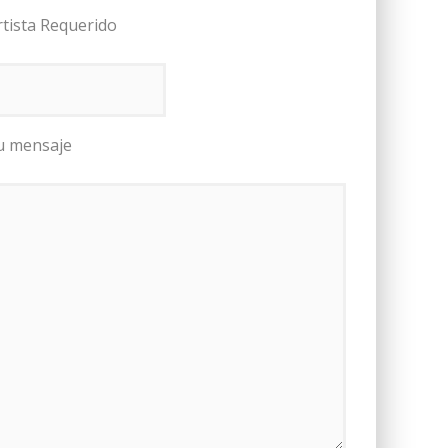
rtista Requerido
u mensaje