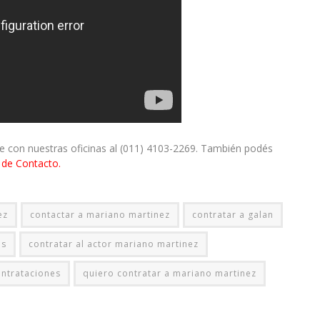
te con nuestras oficinas al (011) 4103-2269. También podés
 de Contacto.
ez
contactar a mariano martinez
contratar a galan
es
contratar al actor mariano martinez
ntrataciones
quiero contratar a mariano martinez