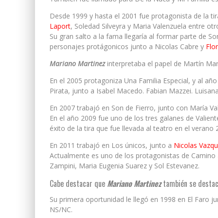
Desde 1999 y hasta el 2001 fue protagonista de la 
Laport
, Soledad Silveyra y Maria Valenzuela entre otr
Su gran salto a la fama llegaría al formar parte de S
personajes protágonicos junto a Nicolas Cabre y
Flo
Mariano Martinez
interpretaba el papel de Martín Marq
En el 2005 protagoniza Una Familia Especial, y al año
Pirata, junto a Isabel Macedo. Fabian Mazzei. Luisan
En 2007 trabajó en Son de Fierro, junto con María Va
En el año 2009 fue uno de los tres galanes de Valien
éxito de la tira que fue llevada al teatro en el verano 
En 2011 trabajó en Los únicos, junto a
Nicolas Vazq
Actualmente es uno de los protagonistas de Camino 
Zampini, Maria Eugenia Suarez y Sol Estevanez.
Cabe destacar que
Mariano Martinez
también se destacó
Su primera oportunidad le llegó en 1998 en El Faro ju
NS/NC.