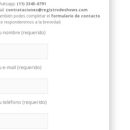
hatsapp:
(11) 3345-6791
il:
contrataciones@registrodeshows.com
ambién podes completar el
formulario de contacto
te responderemos a la brevedad.
u nombre (requerido)
u e-mail (requerido)
u teléfono (requerido)