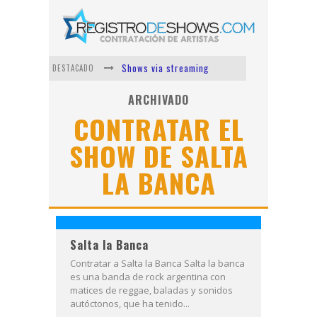
Shows via streaming
DESTACADO
Lit Killah
ARCHIVADO
CONTRATAR EL
Nicki Nicole
SHOW DE SALTA
Duki
LA BANCA
Vi Em
Los Ángeles Azules
Salta la Banca
Contratar a Salta la Banca Salta la banca
es una banda de rock argentina con
matices de reggae, baladas y sonidos
autóctonos, que ha tenido...