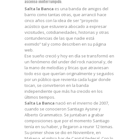
ascenso ininterrumpido.
Salta la Banca
es una banda de amigos del
barrio como tantas otras, que arrancó hace
cinco años con la idea de ser “proyecto
acústico que estuviera abocado a expresar
vicisitudes, cotidianeidades, historias y otras
contundencias de las que nadie está
eximido” tal y como describen en su página
web.
Ese sueño creció y hoy en día se transformó en
un fenómeno del under del rock nacional y, de
la mano de melodías y líricas que atraviesan
todo eso que querían originalmente y seguidos
por un público que revienta cada lugar donde
tocan, se convirtieron en la banda
independiente que más ha crecido en los
últimos tiempos.
Salta La Banca
nació en el invierno de 2007,
cuando se conocieron Santiago Aysine y
Alberto Grammatico. Se juntaban a grabar
composiciones que por el momento Santiago
tenía en su haber, y llegaron a reunir 12 temas.
Su primer show se dio en Noviembre, en
Makena, el mítico bar de Capital Federal. Con lo