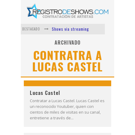
Shows via streaming
DESTACADO
Lit Killah
ARCHIVADO
CONTRATRA A
Nicki Nicole
LUCAS CASTEL
Duki
Vi Em
Los Ángeles Azules
Lucas Castel
Contratar a Lucas Castel. Lucas Castel es
un reconocido Youtuber, quien con
cientos de miles de visitas en su canal,
entretiene a través de...