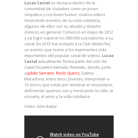
Lucas Castel
se destaca dentro de la
comunidad de
Youtubers
como un joven
simpático y con buen humor, realiza videos
mostrando eventos de su vida cotidiana,
algunos de ellos con su abuelo y sketchs
cómicos en general. Comenzó en mayo de 2012
y ya logró superar los 600.000 suscriptores a su
canal. En 2015 fue invitado a la
Club Media Fest
,
un evento que reúne a los exponentes más
importantes del popular canal de videos.
Lucas
Castel
actualmente forma parte del ciclo de
Canal Encuentro
llamado
Presentes
, donde, junto
a
Julián Serrano
,
Rocío Quiroz
, Dalma
Maradona, entre otros jóvenes, interpretan a
13 chicos que están por terminar el secundario,
definiendo quienes son y mostrando la calle, la
escuela, el amor y la vida cotidiana.
Video: Amo Bailar.