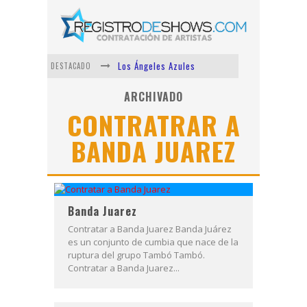
Los Ángeles Azules
DESTACADO
Shows via streaming
ARCHIVADO
CONTRATRAR A
Lit Killah
BANDA JUAREZ
Nicki Nicole
Duki
Vi Em
Banda Juarez
Contratar a Banda Juarez Banda Juárez
es un conjunto de cumbia que nace de la
ruptura del grupo Tambó Tambó.
Contratar a Banda Juarez...