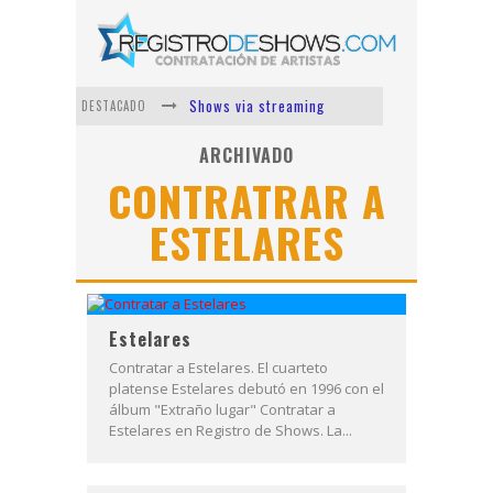
Shows via streaming
DESTACADO
Lit Killah
ARCHIVADO
CONTRATRAR A
Nicki Nicole
ESTELARES
Duki
Vi Em
Los Ángeles Azules
Estelares
Contratar a Estelares. El cuarteto
platense Estelares debutó en 1996 con el
álbum "Extraño lugar" Contratar a
Estelares en Registro de Shows. La...