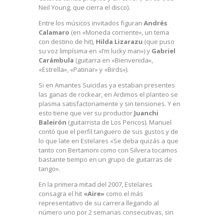
Neil Young, que cierra el disco).
Entre los músicos invitados figuran
Andrés
Calamaro
(en «Moneda corriente», un tema
con destino de hit),
Hilda Lizarazu
(que puso
su voz limpísima en «I’m lucky man») y
Gabriel
Carámbula
(guitarra en «Bienvenida»,
«Estrella», «Patinar» y «Birds»).
Si en Amantes Suicidas ya estaban presentes
las ganas de rockear, en Ardimos el planteo se
plasma satisfactoriamente y sin tensiones. Y en
esto tiene que ver su productor
Juanchi
Baleirón
(guitarrista de Los Pericos). Manuel
contó que el perfil tanguero de sus gustos y de
lo que late en Estelares «Se deba quizás a que
tanto con Bertamoni como con Silvera tocamos
bastante tiempo en un grupo de guitarras de
tango».
En la primera mitad del 2007, Estelares
consagra el hit
«Aire»
como el más
representativo de su carrera llegando al
número uno por 2 semanas consecutivas, sin