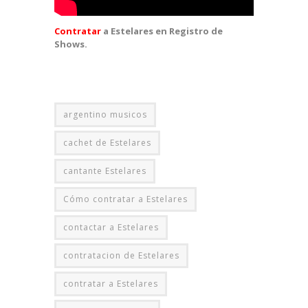
Contratar
a Estelares en Registro de
Shows.
argentino musicos
cachet de Estelares
cantante Estelares
Cómo contratar a Estelares
contactar a Estelares
contratacion de Estelares
contratar a Estelares