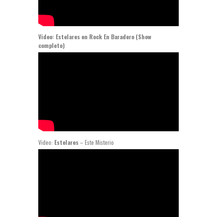
Video: Estelares en Rock En Baradero (Show
completo)
Video:
Estelares
– Este Misterio