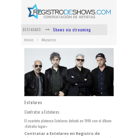
Shows via streaming
DESTACADO
Lit Killah
Inicio
Musicos
Nicki Nicole
Duki
Vi Em
Los Ángeles Azules
Estelares
Contratar a Estelares.
El cuarteto platense Estelares debutó en 1996 con el álbum
«Extraño lugar»
Contratar a Estelares en Registro de