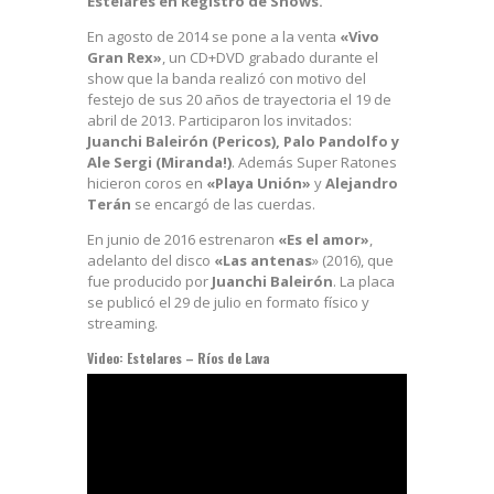
Estelares en Registro de Shows.
En agosto de 2014 se pone a la venta
«Vivo
Gran Rex»
, un CD+DVD grabado durante el
show que la banda realizó con motivo del
festejo de sus 20 años de trayectoria el 19 de
abril de 2013. Participaron los invitados:
Juanchi Baleirón (Pericos), Palo Pandolfo y
Ale Sergi (Miranda!)
. Además Super Ratones
hicieron coros en
«Playa Unión»
y
Alejandro
Terán
se encargó de las cuerdas.
En junio de 2016 estrenaron
«Es el amor»
,
adelanto del disco
«Las antenas
» (2016), que
fue producido por
Juanchi Baleirón
. La placa
se publicó el 29 de julio en formato físico y
streaming.
Video: Estelares – Ríos de Lava