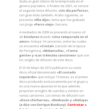
duda un gran clásico de la temporada en el
genero pop latino. A finales de 2007, se conoce
el segundo tema difusión,
«Un día perfecto»
,
con gran éxito también. Al año siguiente, se
presenta
«Ella dijo»
, tema que fue grabado
con Jorge
«Perro viejo
» Serrano.
A mediados de 2009 se presentó el nuevo cd
de
Estelares
titulado
«Una temporada en el
amor»
. Incluye 14 canciones, entre las cuales
se encuentra
«Cristal»
(canción de la época
de Peregrinos),
«Melancolía», «Tanta
gente» y «Las trémulas canciones»
que son
los singles de difusión de este disco.
El 25 de Mayo de 2012 publicaron su sexto
disco oficial denominado
«El costado
izquierdo»
que incluye 13 temas, es el primer
disco producido exclusivamente por el grupo y
es una nueva apuesta en la que además
proponen arreglos de cuerdas y vientos en
varias canciones. Los temas de difusión son
«Doce chicharras», «Rimbaud» y «Aleluya»
(a dúo con Enrique Bunbury).
Contratar
a