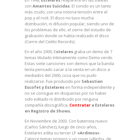
En 1998,
Estelares
reaparece en las bateas
con
Amantes Suicidas
. El sonido es un tanto
más crudo, con una notoria tensión entre el
pop y el rock. El disco no tuvo mucha
distribución, ni difusión popular, siendo uno de
los problemas de ello, el cierre del estudio de
grabación donde se había realizado el disco
(Cierre del Cielito Records).
En el año 2000, E
stelares
graba un demo de 7
temas titulado íntimamente como Demo verde.
Estas siete canciones son demos que la banda
tenía pensado sacar a la venta en un disco a
mediados del 2000, cosa que no pudo
realizarse. Fue producido por
Sebastian
Escofet y Estelares
en forma independiente y
no se consigue en disquerías por no haber
sido editado ni distribuido por ninguna
compañía discográfica.
Contratar
a Estelares
en Registro de Shows.
En Noviembre de 2003. Con baterista nuevo
(Carlos Sánchez), luego de cinco años,
Estelares edita su tercer LP
«Ardimos»
.
Catorce temas propios y un cover («Birds», de