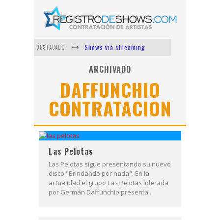
Shows via streaming
DESTACADO
Lit Killah
ARCHIVADO
DAFFUNCHIO
Nicki Nicole
CONTRATACION
Duki
Vi Em
Los Ángeles Azules
Las Pelotas
Las Pelotas sigue presentando su nuevo
disco "Brindando por nada". En la
actualidad el grupo Las Pelotas liderada
por Germán Daffunchio presenta...