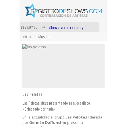
Shows via streaming
DESTACADO
Inicio
Musicos
Lit Killah
Nicki Nicole
Duki
Vi Em
Los Ángeles Azules
Las Pelotas
Las Pelotas sigue presentando su nuevo disco
«Brindando por nada».
En la actualidad el grupo
Las Pelotas
liderada
por
Germán Daffunchio
presenta