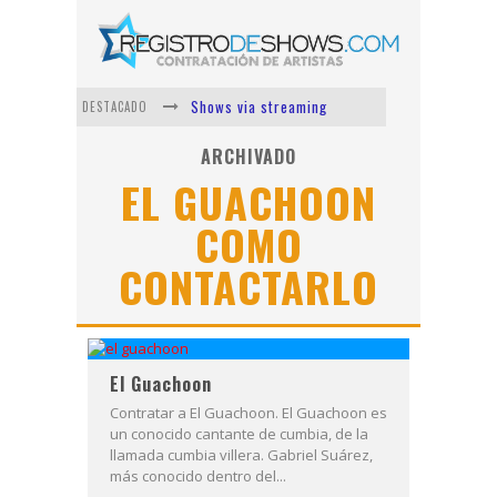
Shows via streaming
DESTACADO
Lit Killah
ARCHIVADO
EL GUACHOON
Nicki Nicole
COMO
Duki
CONTACTARLO
Vi Em
Los Ángeles Azules
El Guachoon
Contratar a El Guachoon. El Guachoon es
un conocido cantante de cumbia, de la
llamada cumbia villera. Gabriel Suárez,
más conocido dentro del...