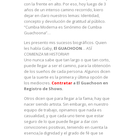
con la frente en alto. Por eso, hoy luego de 3
años de un intenso camino recorrido, kiero
dejar en claro nuestros lemas: Identidad,
concepto y devolución de gratitud al público.
“Cumbia Moderna es Sinónimo de Cumbia
Guachoona”…
Les presento mis sucesos biográficos. Quien
les habla Gaby,
El GUACHOON
… ASÍ
COMIENZA MI HISTORIA!!!
Uno nunca sabe que tan largo o que tan corto,
puede llegar a ser el camino, para la obtención
de los sueños de cada persona. Algunos dicen
que la suerte es la primera y última opción de
los mediocres.
Contratar
a El Guachoon en
Registro de Shows.
Otros dicen que para llegar a la fama, hay que
nacer siendo artista. Sin embargo, en nuestro
equipo de trabajo, opinamos que nada es
casualidad, y que cada uno tiene que estar
seguro de lo que puede llegar a dar con
convicciones positivas, teniendo en cuenta la
esencia,la dignidad y el grado de fé que se