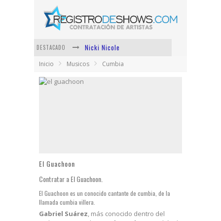
Nicki Nicole
DESTACADO
Inicio
Musicos
Cumbia
Duki
Vi Em
Los Ángeles Azules
Shows via streaming
Lit Killah
El Guachoon
Contratar a El Guachoon.
El Guachoon es un conocido cantante de cumbia, de la
llamada cumbia villera.
Gabriel Suárez
, más conocido dentro del