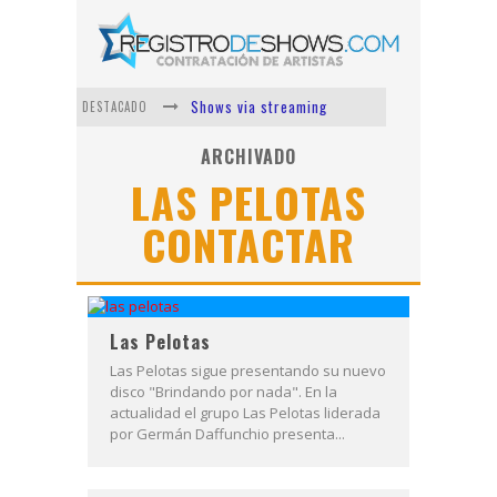
Shows via streaming
DESTACADO
Lit Killah
ARCHIVADO
LAS PELOTAS
Nicki Nicole
CONTACTAR
Duki
Vi Em
Los Ángeles Azules
Las Pelotas
Las Pelotas sigue presentando su nuevo
disco "Brindando por nada". En la
actualidad el grupo Las Pelotas liderada
por Germán Daffunchio presenta...