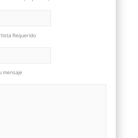
rtista Requerido
u mensaje