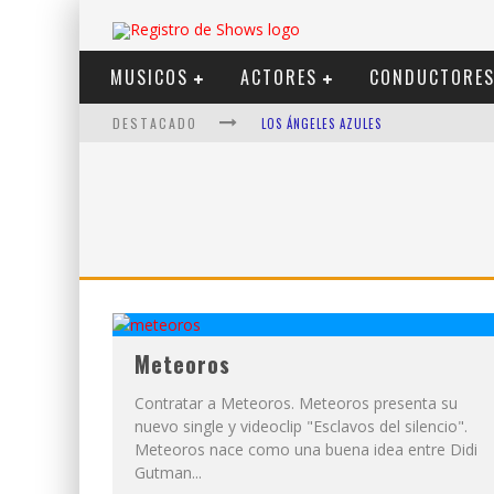
MUSICOS
ACTORES
CONDUCTORE
DESTACADO
LOS ÁNGELES AZULES
SHOWS VIA STREAMING
LIT KILLAH
NICKI NICOLE
DUKI
VI EM
Meteoros
Contratar a Meteoros. Meteoros presenta su
nuevo single y videoclip "Esclavos del silencio".
Meteoros nace como una buena idea entre Didi
Gutman...