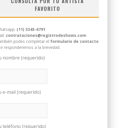
CONSULTÁ POR TU ARTISTA
FAVORITO
hatsapp:
(11) 3345-6791
il:
contrataciones@registrodeshows.com
ambién podes completar el
formulario de contacto
te responderemos a la brevedad.
u nombre (requerido)
u e-mail (requerido)
u teléfono (requerido)