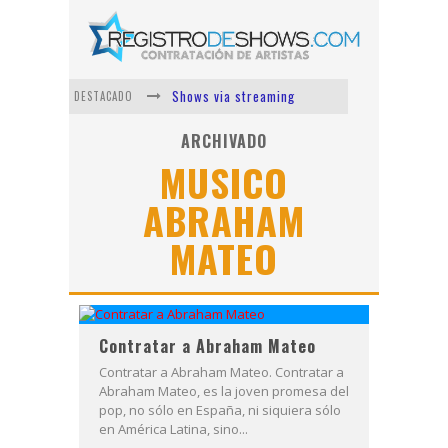
Shows via streaming
DESTACADO
Lit Killah
ARCHIVADO
MUSICO
Nicki Nicole
ABRAHAM
Duki
MATEO
Vi Em
Los Ángeles Azules
Contratar a Abraham Mateo
Contratar a Abraham Mateo. Contratar a
Abraham Mateo, es la joven promesa del
pop, no sólo en España, ni siquiera sólo
en América Latina, sino...