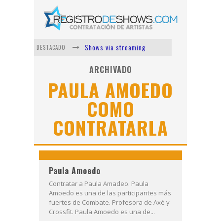
Shows via streaming
DESTACADO
Lit Killah
ARCHIVADO
PAULA AMOEDO
Nicki Nicole
COMO
Duki
CONTRATARLA
Vi Em
Los Ángeles Azules
Paula Amoedo
Contratar a Paula Amadeo. Paula
Amoedo es una de las participantes más
fuertes de Combate. Profesora de Axé y
Crossfit. Paula Amoedo es una de...