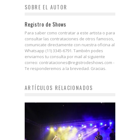
SOBRE EL AUTOR
Registro de Shows
Para saber como contratar a este artista o para
consultar las contrataciones de otros famosos,
comunicate directamente con nuestra oficina al
Whatsapp (11) 3345-6791. También podes
enviarnos tu consulta por mail al siguiente
correo: contrataciones@registrodeshows.com -
Te responderemos a la brevedad. Gracias.
ARTÍCULOS RELACIONADOS