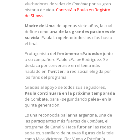
«luchadoras de vida» de
Combate
por su gran
historia de vida.
Contratá a Paula en Registro
de Shows.
Madre de Uma
, de apenas siete años, la cual
define como
una de las grandes pasiones
de
su vida.
Paula la «pelea» todos los días hasta
el final.
Protagonista del
fenómeno «Paioedo»
junto
a su compañero Pablo «Paio» Rodríguez. Se
destaca por convertirse en el tema más
hablado en
Twitter
, la red social elegida por
los fans del programa.
Gracias al apoyo de todos sus seguidores,
Paula continuará en la próxima temporada
de Combate, para «seguir dando pelea» en la
quinta generación.
Es una reconocida bailarina argentina, una de
las participantes más fuertes de
Combate
, el
programa de Canal 9. Hace furor en las redes
sociales, semillero de nuevas figuras de la tele
como Mica Viciconte, Flor Vigna y Estefanía