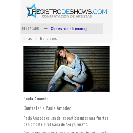
Shows via streaming
DESTACADO
Inicio
Bailarines
Lit Killah
Nicki Nicole
Duki
Vi Em
Los Ángeles Azules
Paula Amoedo
Contratar a Paula Amadeo.
Paula Amoedo es una de las participantes más fuertes
de Combate. Profesora de Axé y Crossfit.
Paula Amoedo es una de las participantes más