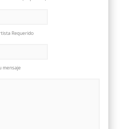
rtista Requerido
u mensaje