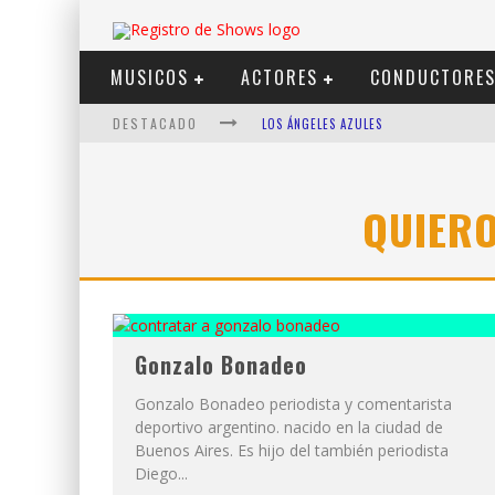
MUSICOS
ACTORES
CONDUCTORE
DESTACADO
LOS ÁNGELES AZULES
SHOWS VIA STREAMING
LIT KILLAH
QUIER
NICKI NICOLE
DUKI
VI EM
Gonzalo Bonadeo
Gonzalo Bonadeo periodista y comentarista
deportivo argentino. nacido en la ciudad de
Buenos Aires. Es hijo del también periodista
Diego...