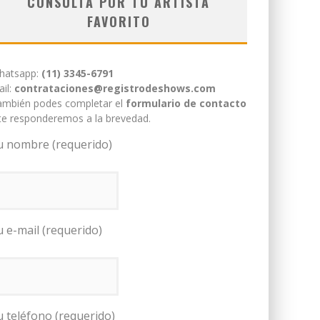
CONSULTÁ POR TU ARTISTA
FAVORITO
hatsapp:
(11) 3345-6791
il:
contrataciones@registrodeshows.com
ambién podes completar el
formulario de contacto
te responderemos a la brevedad.
u nombre (requerido)
u e-mail (requerido)
u teléfono (requerido)