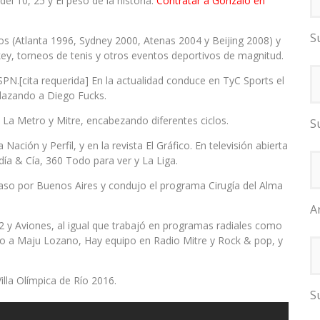
l 10, 25 y El peso de la historia.
Contratar a Gonzalo en
S
os (Atlanta 1996, Sydney 2000, Atenas 2004 y Beijing 2008) y
ey, torneos de tenis y otros eventos deportivos de magnitud.
PN.[cita requerida] En la actualidad conduce en TyC Sports el
lazando a Diego Fucks.
La Metro y Mitre, encabezando diferentes ciclos.
S
ación y Perfil, y en la revista El Gráfico. En televisión abierta
día & Cía, 360 Todo para ver y La Liga.
aso por Buenos Aires y condujo el programa Cirugía del Alma
A
 2 y Aviones, al igual que trabajó en programas radiales como
to a Maju Lozano, Hay equipo en Radio Mitre y Rock & pop, y
illa Olímpica de Río 2016.
S