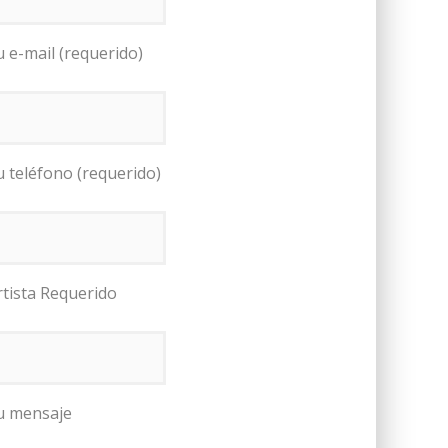
u e-mail (requerido)
u teléfono (requerido)
rtista Requerido
u mensaje