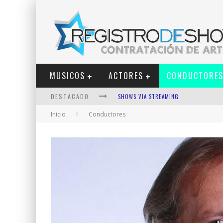
MUSICOS
ACTORES
CONDUCTORE
DESTACADO
SHOWS VIA STREAMING
Inicio
Conductores
LIT KILLAH
NICKI NICOLE
DUKI
VI EM
LOS ÁNGELES AZULES