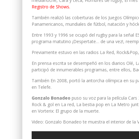
medianoche, Cara y ceca, Hombres de rugby, El mes de
Registro de Shows.
También realizó las coberturas de los Juegos Olímpic
Panamericanos, mundiales de fútbol, natación y hóck
Entre 1993 y 1996 se ocupó del rugby para la señal ES
programa matutino ¡Despertate… de una vez!, reemp
Previamente estuvo en las radios La Red, Rock&Pop, 
En prensa escrita se desempeñó en los diarios Olé, La N
participó de innumerables programas, entre ellos, Ba
También En 2008, portó la antorcha olímpica en su p
en Telefe.
Gonzalo Bonadeo
puso su voz para la película Cars
Rock & gol en La red, La bestia pop en La Metro jun
en Vorterix: El grupo de la muerte.
Video: Gonzalo Bonadeo te muestra el interior de la V