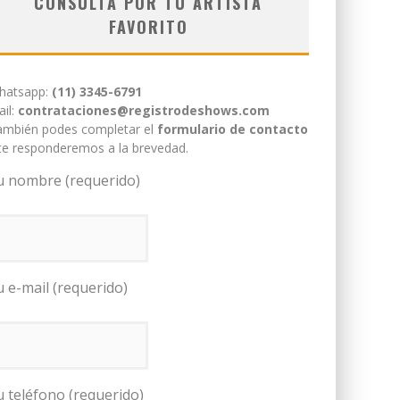
CONSULTÁ POR TU ARTISTA
FAVORITO
hatsapp:
(11) 3345-6791
il:
contrataciones@registrodeshows.com
ambién podes completar el
formulario de contacto
te responderemos a la brevedad.
u nombre (requerido)
u e-mail (requerido)
u teléfono (requerido)