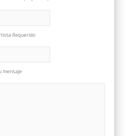
rtista Requerido
u mensaje