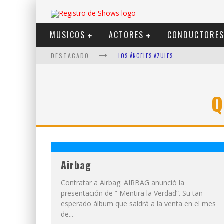
MUSICOS
ACTORES
CONDUCTORE
DESTACADO
LOS ÁNGELES AZULES
SHOWS VIA STREAMING
LIT KILLAH
Q
NICKI NICOLE
DUKI
VI EM
Airbag
Contratar a Airbag. AIRBAG anunció la
presentación de ” Mentira la Verdad”. Su tan
esperado álbum que saldrá a la venta en el mes
de...