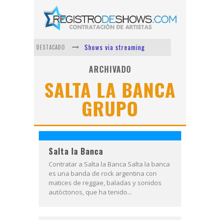
Shows via streaming
DESTACADO
Lit Killah
ARCHIVADO
SALTA LA BANCA
Nicki Nicole
GRUPO
Duki
Vi Em
Los Ángeles Azules
Salta la Banca
Contratar a Salta la Banca Salta la banca
es una banda de rock argentina con
matices de reggae, baladas y sonidos
autóctonos, que ha tenido...