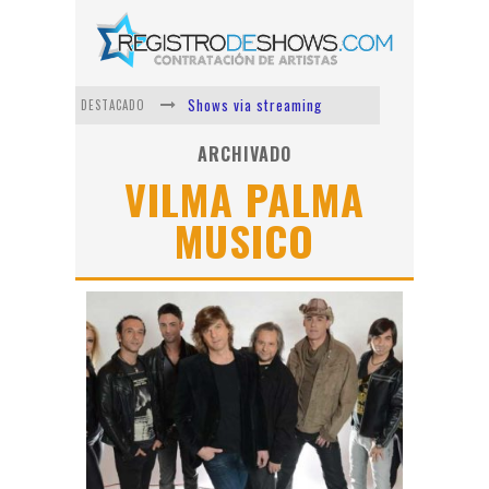
Shows via streaming
DESTACADO
Lit Killah
ARCHIVADO
VILMA PALMA
Nicki Nicole
MUSICO
Duki
Vi Em
Los Ángeles Azules