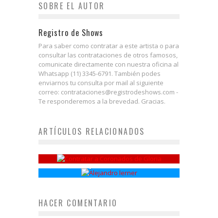
SOBRE EL AUTOR
Registro de Shows
Para saber como contratar a este artista o para
consultar las contrataciones de otros famosos,
comunicate directamente con nuestra oficina al
Whatsapp (11) 3345-6791. También podes
enviarnos tu consulta por mail al siguiente
correo: contrataciones@registrodeshows.com -
Te responderemos a la brevedad. Gracias.
ARTÍCULOS RELACIONADOS
Coronados de Gloria
Alejandro Lerner
HACER COMENTARIO