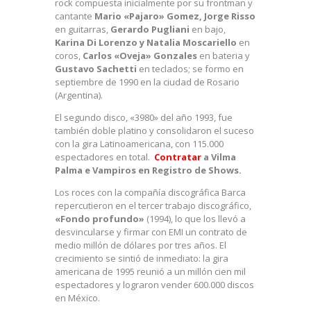
rock compuesta inicialmente por su frontman y
cantante
Mario «Pajaro» Gomez, Jorge Risso
en guitarras,
Gerardo Pugliani
en bajo,
Karina Di Lorenzo y Natalia Moscariello
en
coros,
Carlos «Oveja» Gonzales
en bateria y
Gustavo Sachetti
en teclados; se formo en
septiembre de 1990 en la ciudad de Rosario
(Argentina).
El segundo disco, «3980» del año 1993, fue
también doble platino y consolidaron el suceso
con la gira Latinoamericana, con 115.000
espectadores en total.
Contratar
a Vilma
Palma e Vampiros en Registro de Shows.
Los roces con la compañía discográfica Barca
repercutieron en el tercer trabajo discográfico,
«Fondo profundo»
(1994), lo que los llevó a
desvincularse y firmar con EMI un contrato de
medio millón de dólares por tres años. El
crecimiento se sintió de inmediato: la gira
americana de 1995 reunió a un millón cien mil
espectadores y lograron vender 600.000 discos
en México.