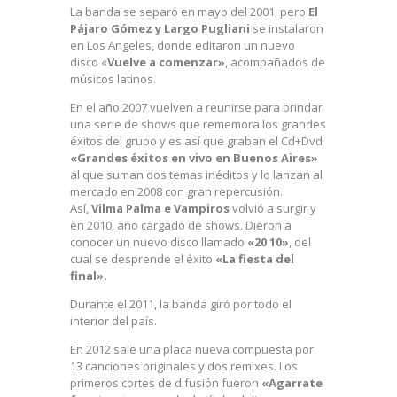
La banda se separó en mayo del 2001, pero
El
Pájaro Gómez y Largo Pugliani
se instalaron
en Los Angeles, donde editaron un nuevo
disco «
Vuelve a comenzar»
, acompañados de
músicos latinos.
En el año 2007 vuelven a reunirse para brindar
una serie de shows que rememora los grandes
éxitos del grupo y es así que graban el Cd+Dvd
«Grandes éxitos en vivo en Buenos Aires»
al que suman dos temas inéditos y lo lanzan al
mercado en 2008 con gran repercusión.
Así,
Vilma Palma e Vampiros
volvió a surgir y
en 2010, año cargado de shows. Dieron a
conocer un nuevo disco llamado
«20 10»
, del
cual se desprende el éxito
«La fiesta del
final».
Durante el 2011, la banda giró por todo el
interior del país.
En 2012 sale una placa nueva compuesta por
13 canciones originales y dos remixes. Los
primeros cortes de difusión fueron
«Agarrate