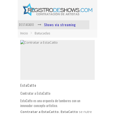
Shows via streaming
DESTACADO
Inicio
Batucadas
Lit Killah
Nicki Nicole
Duki
Vi Em
Los Ángeles Azules
EstaCatto
Contratar a EstaCatto
EstaCatto es una orquesta de tambores con un
innovador concepto artístico.
Contratar a EstaCatto.
EstaCatto
se nutre