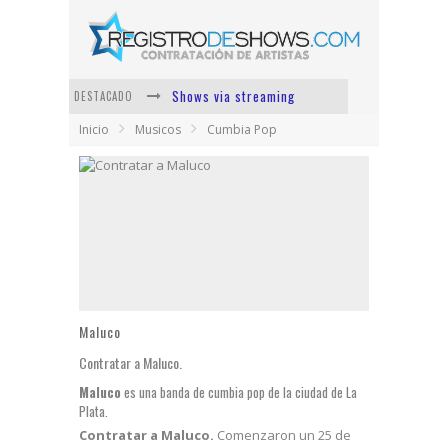
Shows via streaming
DESTACADO
Inicio
Musicos
Cumbia Pop
Lit Killah
Nicki Nicole
Duki
Vi Em
Los Ángeles Azules
Maluco
Contratar a Maluco.
Maluco
es una banda de cumbia pop de la ciudad de La
Plata.
Contratar a Maluco.
Comenzaron un 25 de