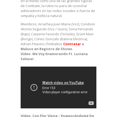
en el medio como una de las grandes figuras
de Combate, la rubia no para de cosechar
admiradores en las redes sociales a fuerza de
simpatía y belleza natural.
Miembros: Arrachea Juan Maria (Voz), Condomi
Alcorta Segundo (Voz / Guiro), Soria Fernando
(Bajo),
Carpene Facundo (Teclado), Grant Maxi
(Bongo), Cortez Gonzalo (Bateria Electrica),
Adrian Pitavino (Timbales).
Contratar
a
Maluco en Registro de Shows.
Video: Me Voy Enamorando Ft. Luciana
Salazar.
Video: Con Flor Vigna – Enamorándome De