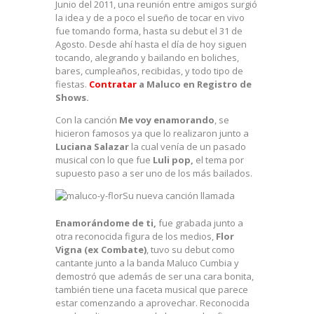
Junio del 2011, una reunión entre amigos surgió
la idea y de a poco el sueño de tocar en vivo
fue tomando forma, hasta su debut el 31 de
Agosto. Desde ahí hasta el día de hoy siguen
tocando, alegrando y bailando en boliches,
bares, cumpleaños, recibidas, y todo tipo de
fiestas.
Contratar
a Maluco en Registro de
Shows.
Con la canción
Me voy enamorando
, se
hicieron famosos ya que lo realizaron junto a
Luciana Salazar
la cual venía de un pasado
musical con lo que fue
Luli pop,
el tema por
supuesto paso a ser uno de los más bailados.
Su nueva canción llamada
Enamorándome de ti,
fue grabada junto a
otra reconocida figura de los medios,
Flor
Vigna (ex Combate)
, tuvo su debut como
cantante junto a la banda Maluco Cumbia y
demostró que además de ser una cara bonita,
también tiene una faceta musical que parece
estar comenzando a aprovechar. Reconocida