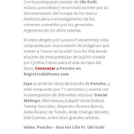
Con la participación estelar de
Uki Goñi
:
músico, periodista y reconocido escritor por su
documentación del escape de los Nazi a
América Latina e investigaciones de los
crímenes cometidos por los genocidas
Argentinos en los años setenta.
El video dirigido por Luciano Podcaminsky está
compuesto por una sucesión de imágenes que
invitan a “correr en la vida” (run for life) desde
el punto de vista particular de la JOYA creada
por Cynthia Cohen para el arte de tapa del
disco.
Contratar
a Poncho en
RegistrodeShows.com
Joya
es el tercer disco de estudio de
Poncho,
y
está compuesto por 11 canciones y cuenta con
la participación de diferentes músicos:
Daniel
Melingo
, Mimi Maura, Joaquín Vitola (Indios),
Tweety González, Alejandro Álvarez (Barco),
Anita Álvarez de Toledo, Andy Chango, Monoto,
Didi Gutman, entre otros grandes artistas.
Video:
Poncho – Run For Life Ft. Uki Goñi