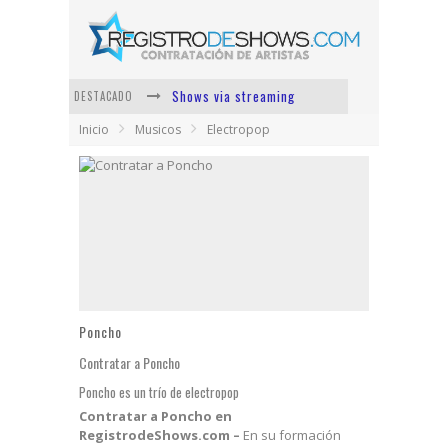
Shows via streaming
DESTACADO
Inicio
Musicos
Electropop
Lit Killah
Nicki Nicole
Duki
Vi Em
Los Ángeles Azules
Poncho
Contratar a Poncho
Poncho es un trío de electropop
Contratar a Poncho en
RegistrodeShows.com –
En su formación