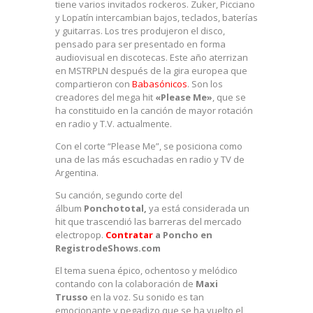
tiene varios invitados rockeros. Zuker, Picciano
y Lopatín intercambian bajos, teclados, baterías
y guitarras. Los tres produjeron el disco,
pensado para ser presentado en forma
audiovisual en discotecas. Este año aterrizan
en MSTRPLN después de la gira europea que
compartieron con
Babasónicos
. Son los
creadores del mega hit
«Please Me»
, que se
ha constituido en la canción de mayor rotación
en radio y T.V. actualmente.
Con el corte “Please Me”, se posiciona como
una de las más escuchadas en radio y TV de
Argentina.
Su canción, segundo corte del
álbum
Ponchototal,
ya está considerada un
hit que trascendió las barreras del mercado
electropop.
Contratar
a Poncho en
RegistrodeShows.com
El tema suena épico, ochentoso y melódico
contando con la colaboración de
Maxi
Trusso
en la voz. Su sonido es tan
emocionante y pegadizo que se ha vuelto el