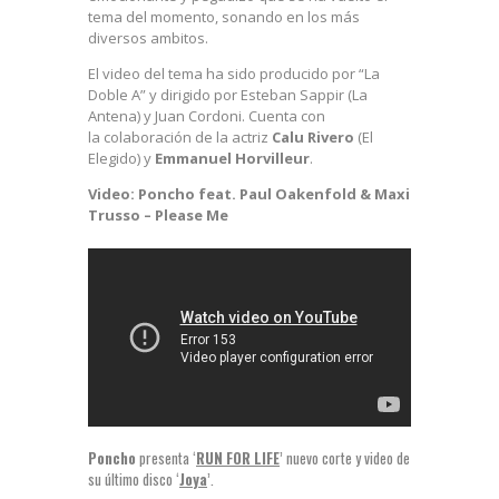
tema del momento, sonando en los más
diversos ambitos.
El video del tema ha sido producido por “La
Doble A” y dirigido por Esteban Sappir (La
Antena) y Juan Cordoni. Cuenta con
la colaboración de la actriz
Calu Rivero
(El
Elegido) y
Emmanuel Horvilleur
.
Video: Poncho feat. Paul Oakenfold & Maxi
Trusso – Please Me
Poncho
presenta ‘
RUN FOR LIFE
’ nuevo corte y video de
su último disco ‘
Joya
’.