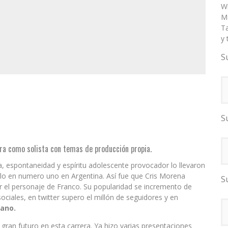
W
Ma
T
y 
S
S
era como solista con temas de producción propia.
, espontaneidad y espíritu adolescente provocador lo llevaron
rlo en numero uno en Argentina. Así fue que Cris Morena
S
nar el personaje de Franco. Su popularidad se incremento de
iales, en twitter supero el millón de seguidores y en
rano.
ran futuro en esta carrera. Ya hizo varias presentaciones