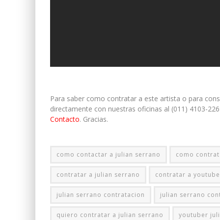
Para saber como contratar a este artista o para con
directamente con nuestras oficinas al (011) 4103-226
Contacto
. Gracias.
como contactar a julian serrano
como contrata
contratar a julian serrano
contratar a youtube
julian serrano contratacion
julian serrano con
quiero contratar a julian serrano
youtuber jul