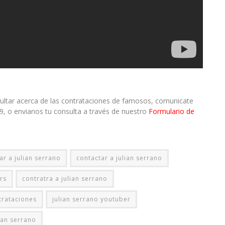
sultar acerca de las contrataciones de famosos, comunicate
9, o envianos tu consulta a través de nuestro
Formulario de
r a julian serrano
contactar a julian serrano
rs
contratra a julian serrano
trataciones
julian serrano youtuber
ian serrano