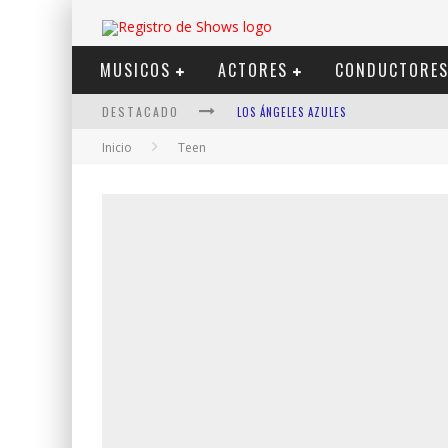
MUSICOS
ACTORES
CONDUCTORE
DESTACADO
LOS ÁNGELES AZULES
Inicio
Teen
SHOWS VIA STREAMING
LIT KILLAH
NICKI NICOLE
DUKI
VI EM