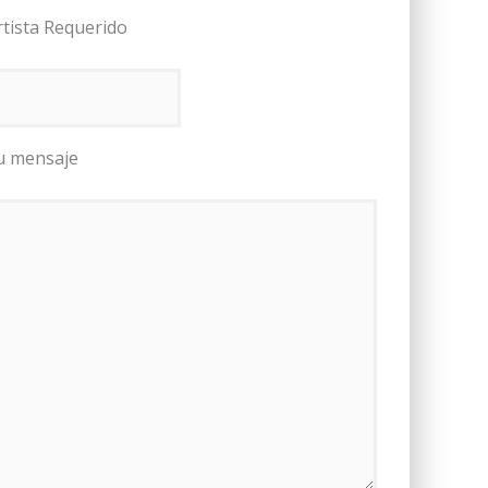
rtista Requerido
u mensaje