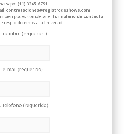
hatsapp:
(11) 3345-6791
il:
contrataciones@registrodeshows.com
ambién podes completar el
formulario de contacto
te responderemos a la brevedad.
u nombre (requerido)
u e-mail (requerido)
u teléfono (requerido)