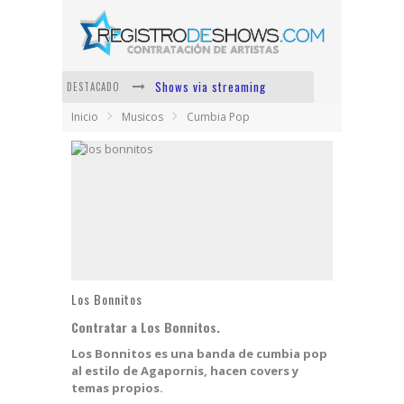
Shows via streaming
DESTACADO
Inicio
Musicos
Cumbia Pop
Lit Killah
Nicki Nicole
Duki
Vi Em
Los Ángeles Azules
Los Bonnitos
Contratar a Los Bonnitos.
Los Bonnitos es una banda de cumbia pop
al estilo de Agapornis, hacen covers y
temas propios.