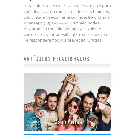
Para saber como contratar a este artista o para
consultar las contrataciones de otros famosos,
comunicate directamente con nuestra oficina al
Whatsapp (11) 3345-6791. También podes
enviarnos tu consulta por mail al siguiente
correo: contrataciones@registrodeshows.com -
Te responderemos a la brevedad. Gracias.
ARTÍCULOS RELACIONADOS
Mano Arriba
Marka Akme