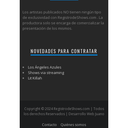
Los artistas publicados NO tienen ningún tipo
de exclusividad con RegistrodeShows.com . La
productora solo se encarga de comercializar la
presentación de los mismos.
NOVEDADES PARA CONTRATAR
Los Ángeles Azules
Shows via streaming
Lit Killah
Copyright © 2024 RegistrodeShows.com | Todos
los derechos Reservados | Desarrollo Web Juano
Contacto
Quiénes somos